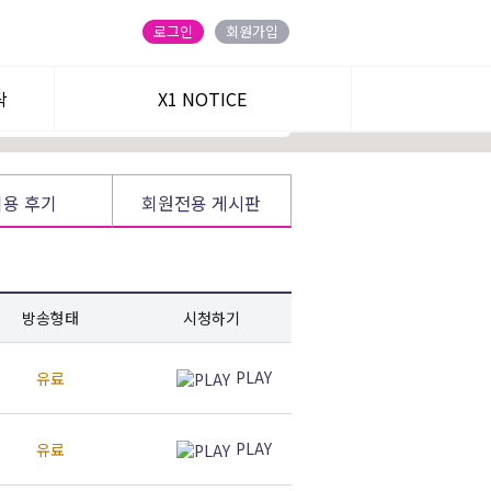
ENT] 2+1개월 :
140
→
99만원 + 무료 30일
로그인
회원가입
탁
정회원 가입하기
X1 NOTICE
트
이용 후기
회원전용 게시판
 승부!
방송형태
시청하기
주식온 앱
블로그
PLAY
유료
카카오 친구
유튜브
PLAY
유료