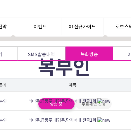
급등주 주도주 상한가파동 매매
[공개방송 EV
추세매매 및 눌림목 매매
 매매
시장흐름에 따라 스윙주 선택
전략
이벤트
X1신규가이드
로보스
텀이슈
공지사항
WHY? X1
로보퀀
기
SMS발송내역
녹화방송
복부인
신규가입혜택
멘토찾기
단기 급등주, 테마주 전문! 높은 종목적중률로
문가
제목
부인
테마주.급등주.대형주.단기매매 전국1위
방송 중
무료체험 신청
부인
테마주.급등주.대형주.단기매매 전국1위