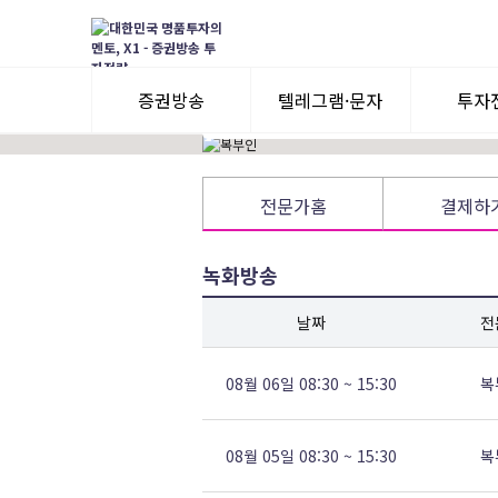
2002년~W, E, T, P, B사 전문가 활동
★12년 연속 BEST 전문가
신규회원 지속매수(질러,직장인)종목 우선
증권방송
텔레그램·문자
투자
3일 무료체험
텔레그램 체험
모멘
전문가홈
결제하
수익률뽐내기
3일 무료체험
녹화방송
이용후기
이용후기
날짜
전
08월 06일 08:30 ~ 15:30
복
08월 05일 08:30 ~ 15:30
복