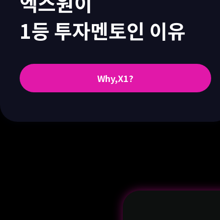
엑스원이
1등 투자멘토인 이유
Why,X1?