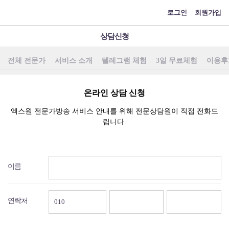
메
로그인
회원가입
뉴
상담신청
전체 전문가
서비스 소개
텔레그램 체험
3일 무료체험
이용후
온라인 상담 신청
엑스원 전문가방송 서비스 안내를 위해 전문상담원이 직접 전화드
립니다.
이
름,
이름
연
락
처
정
연락처
보
입
력