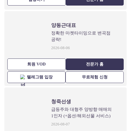
양동근대표
정확한 마켓타이밍으로 변곡점
공략!
2026-08-06
회원 VOD
전문가 홈
텔레그램 입장
무료체험 신청
청죽선생
급등주와 대형주 양방향 매매의
1인자 (+옵션/해외선물 서비스)
2026-08-07