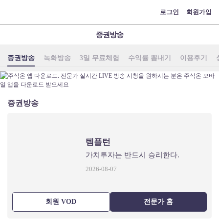
메
로그인
회원가입
뉴
증권방송
증권방송
녹화방송
3일 무료체험
수익률 뽐내기
이용후기
증권방송
템플턴
가치투자는 반드시 승리한다.
2026-08-07
회원 VOD
전문가 홈