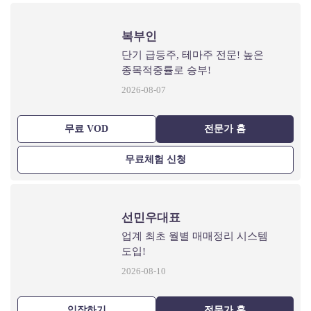
복부인
단기 급등주, 테마주 전문! 높은
종목적중률로 승부!
2026-08-07
무료 VOD
전문가 홈
무료체험 신청
선민우대표
업계 최초 월별 매매정리 시스템
도입!
2026-08-10
입장하기
전문가 홈