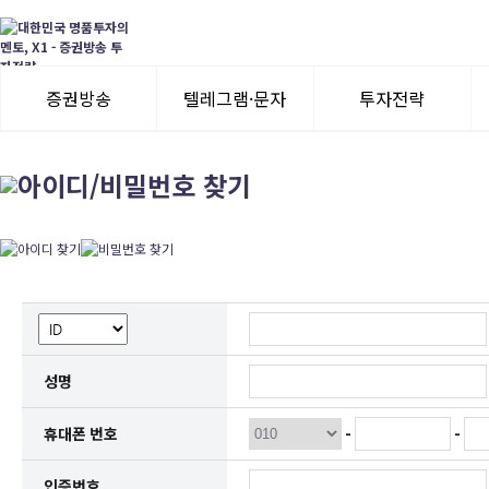
증권방송
텔레그램·문자
투자전략
3일 무료체험
텔레그램 체험
모멘텀이슈
수익률뽐내기
3일 무료체험
이용후기
이용후기
성명
-
-
휴대폰 번호
인증번호