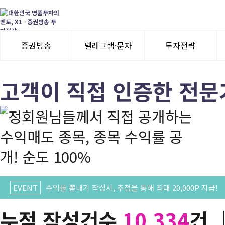
증권방송
텔레그램·문자
투자전략
3일 무료체험
텔레그램 체험
모멘텀이슈
고객이 직접 인증한 전문
수익률뽐내기
3일 무료체험
이용후기
이용후기
EVENT
수익률 뽐내기 작성시, 추첨을 통해 최대 20,000P 지급!
누적 작성건수
10,334
건