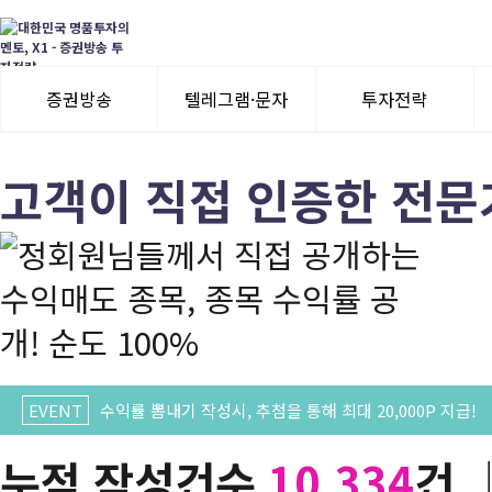
증권방송
텔레그램·문자
투자전략
3일 무료체험
텔레그램 체험
모멘텀이슈
고객이 직접 인증한 전문
수익률뽐내기
3일 무료체험
이용후기
이용후기
EVENT
수익률 뽐내기 작성시, 추첨을 통해 최대 20,000P 지급!
누적 작성건수
10,334
건