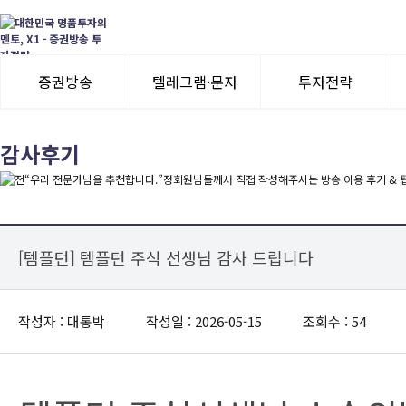
증권방송
텔레그램·문자
투자전략
3일 무료체험
텔레그램 체험
모멘텀이슈
감사후기
수익률뽐내기
3일 무료체험
이용후기
이용후기
[템플턴] 템플턴 주식 선생님 감사 드립니다
작성자 : 대통박
작성일 : 2026-05-15
조회수 : 54