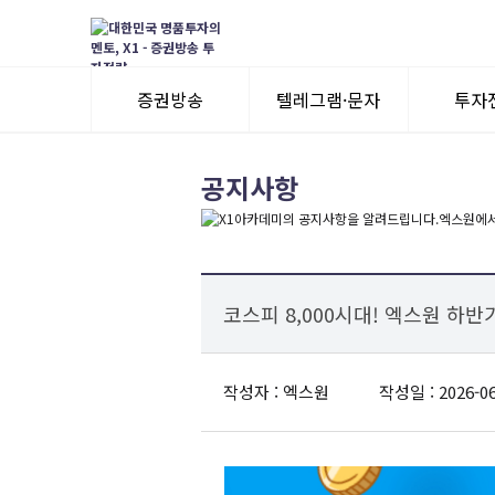
증권방송
텔레그램·문자
투자
3일 무료체험
텔레그램 체험
모멘
공지사항
수익률뽐내기
3일 무료체험
이용후기
이용후기
코스피 8,000시대! 엑스원 하
작성자 : 엑스원
작성일 : 2026-06