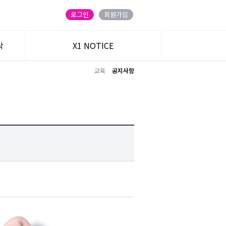
로그인
회원가입
탁
X1 NOTICE
교육
공지사항
트
주식온 앱
블로그
카카오 친구
유튜브