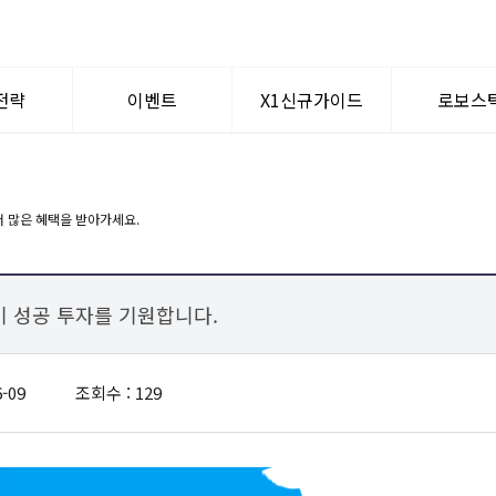
전략
이벤트
X1신규가이드
로보스
텀이슈
공지사항
WHY? X1
로보퀀
신규가입혜택
멘토찾기
반기 성공 투자를 기원합니다.
-09
조회수 : 129