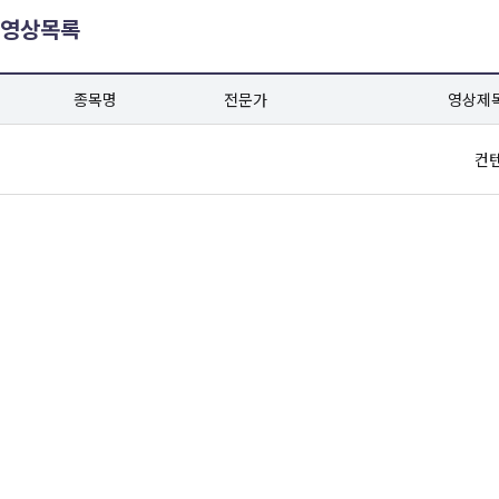
영상목록
종목명
전문가
영상제
컨텐