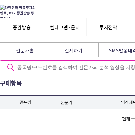
증권방송
텔레그램·문자
투자전략
3일 무료체험
텔레그램 체험
모멘텀이슈
전문가홈
결제하기
SMS발송내
수익률뽐내기
3일 무료체험
이용후기
이용후기
구매항목
종목명
전문가
영상제
현재 구