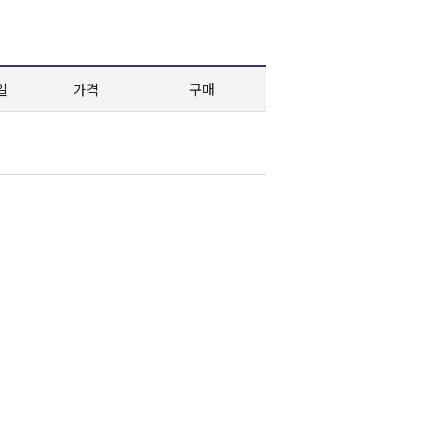
일
가격
구매