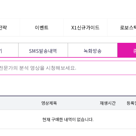
전략
이벤트
X1신규가이드
로보스
텀이슈
공지사항
WHY? X1
로보퀀
기
SMS발송내역
녹화방송
신규가입혜택
멘토찾기
영상제목
재생시간
등록
현재 구매한 내역이 없습니다.