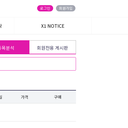
로그인
회원가입
탁
X1 NOTICE
트
종목분석
회원전용 게시판
일
가격
주식온 앱
구매
블로그
카카오 친구
유튜브