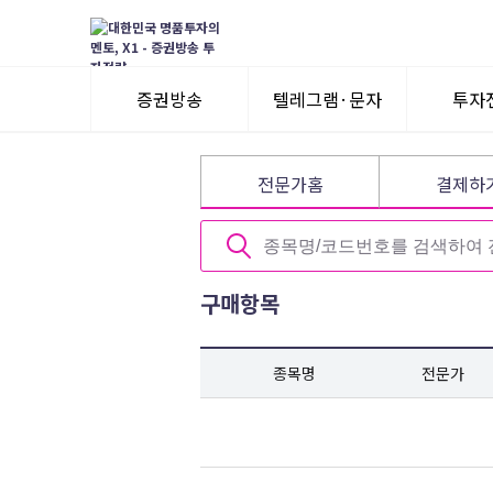
증권방송
텔레그램·문자
투자
3일 무료체험
텔레그램 체험
모멘
전문가홈
결제하
수익률뽐내기
3일 무료체험
이용후기
이용후기
구매항목
종목명
전문가