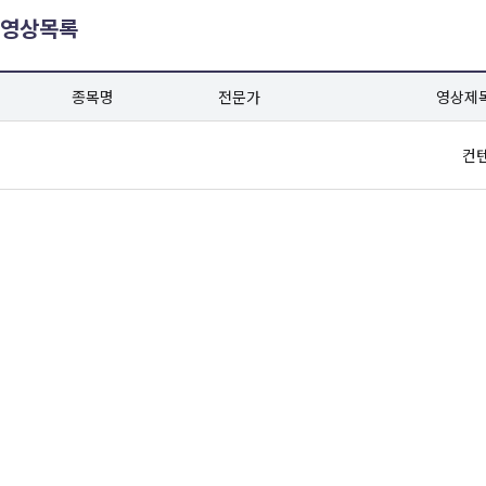
영상목록
종목명
전문가
영상제
컨텐