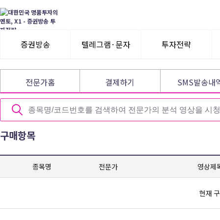
증권방송
텔레그램·문자
투자전략
3일 무료체험
텔레그램 체험
모멘텀이슈
전문가홈
결제하기
SMS발송내
수익률뽐내기
3일 무료체험
이용후기
이용후기
구매항목
종목명
전문가
영상제
현재 구