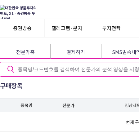
증권방송
텔레그램·문자
투자전략
3일 무료체험
텔레그램 체험
모멘텀이슈
전문가홈
결제하기
SMS발송내
수익률뽐내기
3일 무료체험
이용후기
이용후기
구매항목
종목명
전문가
영상제
현재 구