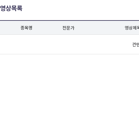
영상목록
종목명
전문가
영상제
컨텐