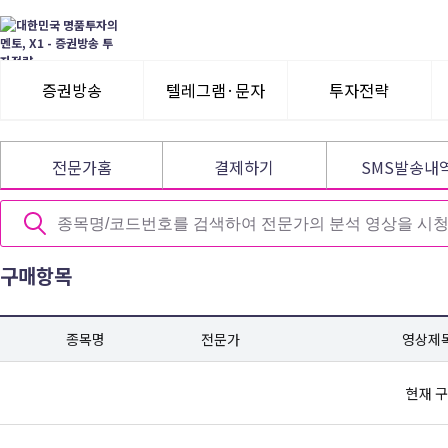
증권방송
텔레그램·문자
투자전략
3일 무료체험
텔레그램 체험
모멘텀이슈
전문가홈
결제하기
SMS발송내
수익률뽐내기
3일 무료체험
이용후기
이용후기
구매항목
종목명
전문가
영상제
현재 구