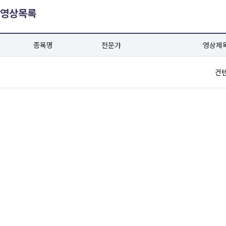
영상목록
종목명
전문가
영상제
컨텐