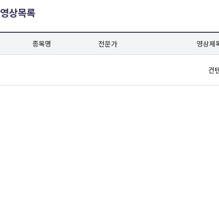
영상목록
종목명
전문가
영상제
컨텐