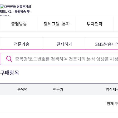
증권방송
텔레그램·문자
투자전략
3일 무료체험
텔레그램 체험
모멘텀이슈
전문가홈
결제하기
SMS발송내
수익률뽐내기
3일 무료체험
이용후기
이용후기
구매항목
종목명
전문가
영상제
현재 구