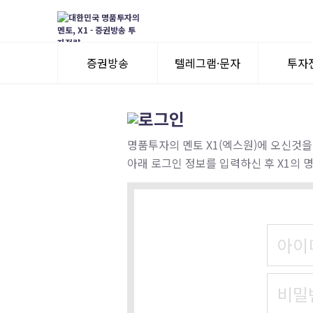
증권방송
텔레그램·문자
투자
3일 무료체험
텔레그램 체험
모멘
수익률뽐내기
3일 무료체험
명품투자의 멘토 X1(엑스원)에 오신것을
아래 로그인 정보를 입력하신 후 X1의 
이용후기
이용후기
아이
비밀