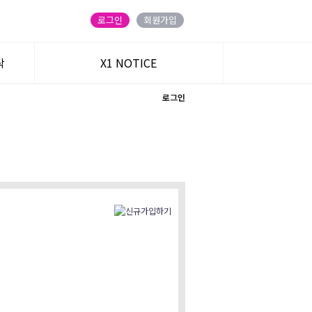
로그인
회원가입
탁
X1 NOTICE
로그인
트
주식온 앱
블로그
카카오 친구
유튜브