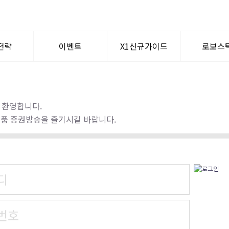
전략
이벤트
X1신규가이드
로보스
텀이슈
공지사항
WHY? X1
로보퀀
신규가입혜택
 환영합니다.
명품 증권방송을 즐기시길 바랍니다.
멘토찾기
디
번호