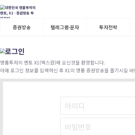
증권방송
텔레그램·문자
투자전략
3일 무료체험
텔레그램 체험
모멘텀이슈
수익률뽐내기
3일 무료체험
명품투자의 멘토 X1(엑스원)에 오신것을 환영합니다.
아래 로그인 정보를 입력하신 후 X1의 명품 증권방송을 즐기시길 바
이용후기
이용후기
아이디
비밀번호