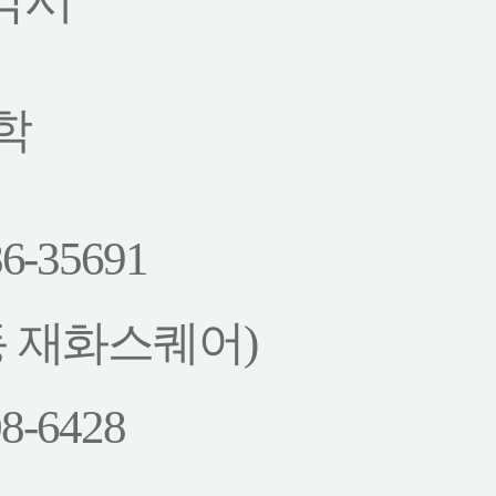
학
-35691
동 재화스퀘어)
8-6428