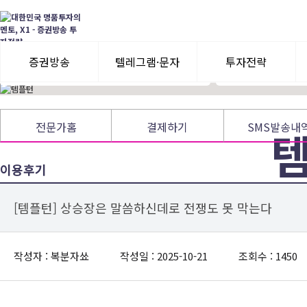
증권투자상담사 취득(2013)
기업펀더멘털에 기초
금융투자수료증 (2015)
추세를 이용한 기술
가치투자+기술적추세매매로 효율성극대화!
★신규회원님> VI
녹화방송 필청!
증권방송
텔레그램·문자
투자전략
3일 무료체험
텔레그램 체험
모멘텀이슈
전문가홈
결제하기
SMS발송내
수익률뽐내기
3일 무료체험
이용후기
이용후기
이용후기
가치투
[템플턴] 상승장은 말씀하신데로 전쟁도 못 막는다
방
작성자 : 복분자쑈
작성일 : 2025-10-21
조회수 : 1450