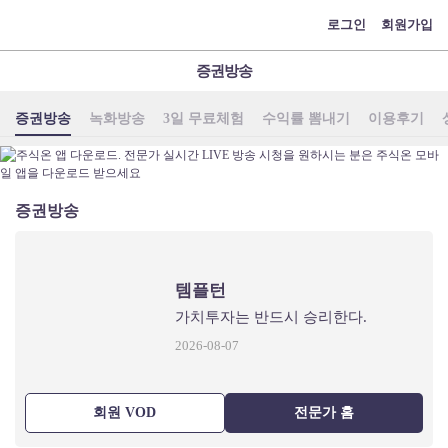
메
로그인
회원가입
뉴
증권방송
증권방송
녹화방송
3일 무료체험
수익률 뽐내기
이용후기
증권방송
템플턴
가치투자는 반드시 승리한다.
2026-08-07
회원 VOD
전문가 홈