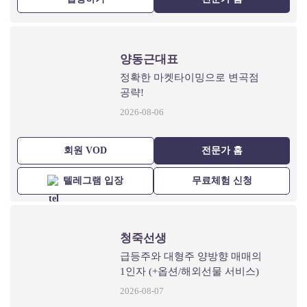
양동근대표
정확한 마켓타이밍으로 변곡점
공략!
2026-08-06
회원 VOD
전문가 홈
텔레그램 입장
무료체험 신청
청죽선생
급등주와 대형주 양방향 매매의
1인자 (+옵션/해외선물 서비스)
2026-08-07