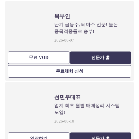
복부인
단기 급등주, 테마주 전문! 높은
종목적중률로 승부!
2026-08-07
무료 VOD
전문가 홈
무료체험 신청
선민우대표
업계 최초 월별 매매정리 시스템
도입!
2026-08-10
입장하기
전문가 홈