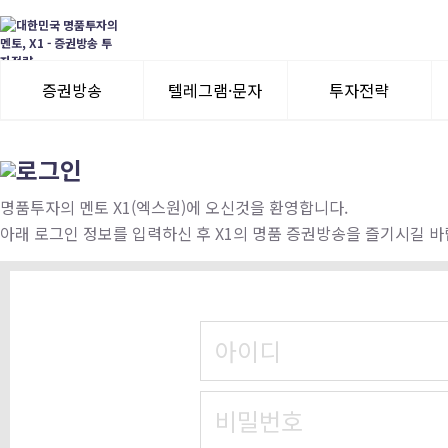
증권방송
텔레그램·문자
투자전략
3일 무료체험
텔레그램 체험
모멘텀이슈
수익률뽐내기
3일 무료체험
명품투자의 멘토 X1(엑스원)에 오신것을 환영합니다.
아래 로그인 정보를 입력하신 후 X1의 명품 증권방송을 즐기시길 바
이용후기
이용후기
아이디
비밀번호