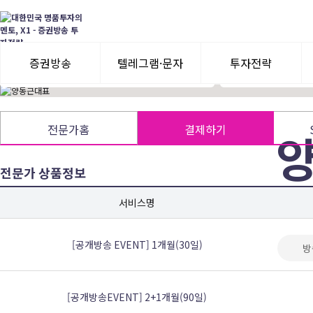
現) 유안타증권 제휴 전문가
차트 분석을 통한 
前) F사, D사, H사 수석전문가
다양한 섹터 진입에
증권방송
텔레그램·문자
투자전략
3일 무료체험
텔레그램 체험
모멘텀이슈
전문가홈
결제하기
수익률뽐내기
3일 무료체험
전문가 상품정보
이용후기
이용후기
정확한
서비스명
[공개방송 EVENT] 1개월(30일)
방
[공개방송EVENT] 2+1개월(90일)