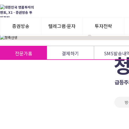
前 W사 애널리스트 종목투자
주식,선물옵션,주
수익률게임 최다1위 (2001년)
상승의 끝자락까지 
前 리딩투자증권 지점장 BEST CIC
증권방송
텔레그램·문자
투자전략
3일 무료체험
텔레그램 체험
모멘텀이슈
전문가홈
결제하기
SMS발송내
수익률뽐내기
3일 무료체험
이용후기
이용후기
급등주
방