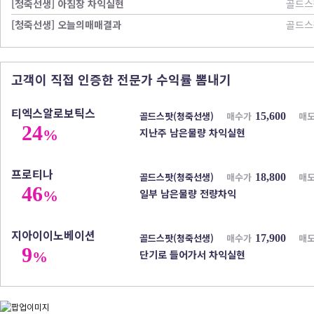
[청죽선생] 아침장 차익실현
골드스
[청죽선생] 오늘의매매결과
골드스
고객이 직접 인증한 전문가 수익률 뽐내기
티엑스알로보틱스
골드스팟(청죽선생)
매수가
매
15,600
24
지난주 남은물량 차익실현
%
프로티나
골드스팟(청죽선생)
매수가
매
18,800
46
일부 남은물량 전량차익
%
지아이이노베이션
골드스팟(청죽선생)
매수가
매
17,900
9
단기로 들어가서 차익실현
%