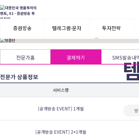
증권투자상담사 취득(2013)
기업펀더멘털에 기초
금융투자수료증 (2015)
추세를 이용한 기술
가치투자+기술적추세매매로 효율성극대화!
★신규회원님> VI
녹화방송 필청!
증권방송
텔레그램·문자
투자전략
3일 무료체험
텔레그램 체험
모멘텀이슈
전문가홈
결제하기
SMS발송내
수익률뽐내기
3일 무료체험
전문가 상품정보
이용후기
이용후기
가치투
서비스명
[공개방송 EVENT] 1개월
방
[공개방송 EVENT] 2+1개월