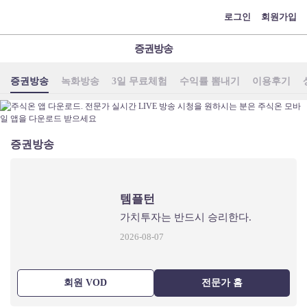
메
로그인
회원가입
뉴
증권방송
증권방송
녹화방송
3일 무료체험
수익률 뽐내기
이용후기
증권방송
템플턴
가치투자는 반드시 승리한다.
2026-08-07
회원 VOD
전문가 홈