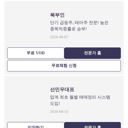
복부인
단기 급등주, 테마주 전문! 높은
종목적중률로 승부!
2026-08-07
무료 VOD
전문가 홈
무료체험 신청
선민우대표
업계 최초 월별 매매정리 시스템
도입!
2026-08-10
입장하기
전문가 홈