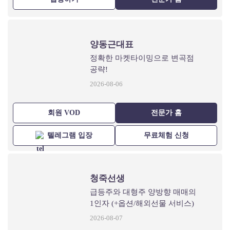
양동근대표
정확한 마켓타이밍으로 변곡점
공략!
2026-08-06
회원 VOD
전문가 홈
텔레그램 입장
무료체험 신청
청죽선생
급등주와 대형주 양방향 매매의
1인자 (+옵션/해외선물 서비스)
2026-08-07