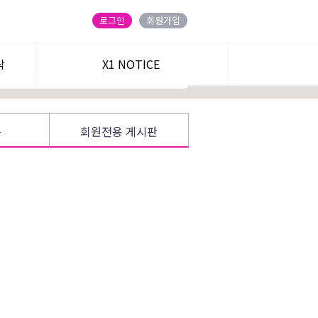
ENT] 2+1개월 :
140
→
99만원 + 무료 30일
로그인
회원가입
탁
정회원 가입하기
X1 NOTICE
트
송
회원전용 게시판
주식온 앱
블로그
카카오 친구
유튜브