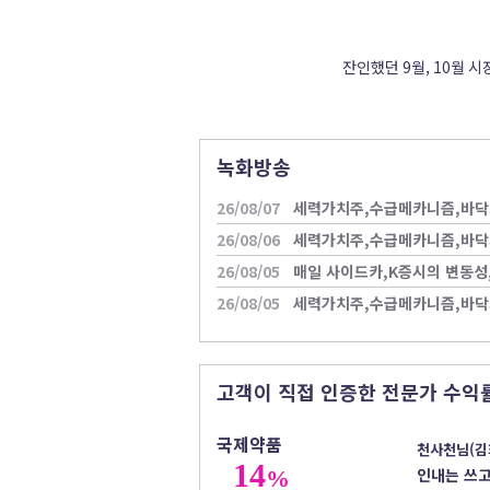
잔인했던 9월, 10월 시
녹화방송
26/08/07
세력가치주,수급메카니즘,바닥
26/08/06
세력가치주,수급메카니즘,바닥
26/08/05
매일 사이드카,K증시의 변동
26/08/05
세력가치주,수급메카니즘,바닥
고객이 직접 인증한 전문가 수익
국제약품
천사천님(김
14
인내는 쓰고
%