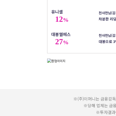
유니셈
천사천님(김
12
차분한 리딩
%
대봉엘에스
천사천님(김
27
대봉으로 3
%
※(주)이머니는 금융감독
※당해 업체는 금
※투자결과에