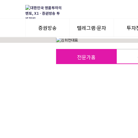
- 투자 경력 30년/다수 수익률 대회 수상경
- S,B,C,P 주식 전문가 활동
- YouTube 세력가치주 TV 운영
- 증권투자 상담사 자격증 보유
증권방송
텔레그램·문자
투자
3일 무료체험
텔레그램 체험
모멘
전문가홈
수익률뽐내기
3일 무료체험
이용후기
이용후기