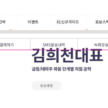
력
정확한 시황과 투심으로 마인드 극복
[공개방송 EV
파생, 시장분석을 통한 시장의 방향성 제시
전략
이벤트
X1신규가이드
로보스
텀이슈
공지사항
WHY? X1
로보퀀
결제하기
SMS발송내역
녹화방
김희천대표
신규가입혜택
멘토찾기
급등/테마주 파동 단계별 저점 공략
방송예정