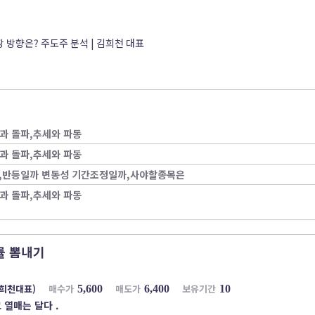
장 방향은? 주도주 분석 | 김희천 대표
과 돌파,추세와 파동
과 돌파,추세와 파동
성,반등일까 변동성 기간조정일까,사야할종목은
과 돌파,추세와 파동
률 뽐내기
희천대표)
매수가
매도가
보유기간
5,600
6,400
10
 열매는 달다 .