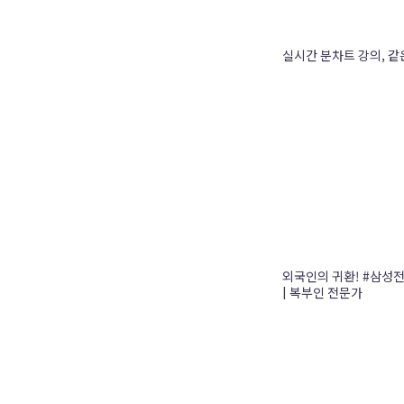
실시간 분차트 강의, 같
외국인의 귀환! #삼성전
| 복부인 전문가