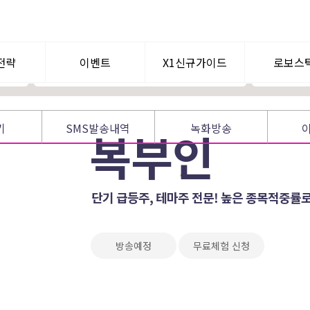
급등주 주도주 상한가파동 매매
[공개방송 EV
추세매매 및 눌림목 매매
 매매
시장흐름에 따라 스윙주 선택
전략
이벤트
X1신규가이드
로보스
텀이슈
공지사항
WHY? X1
로보퀀
기
SMS발송내역
녹화방송
복부인
신규가입혜택
멘토찾기
단기 급등주, 테마주 전문! 높은 종목적중률로
방송예정
무료체험 신청