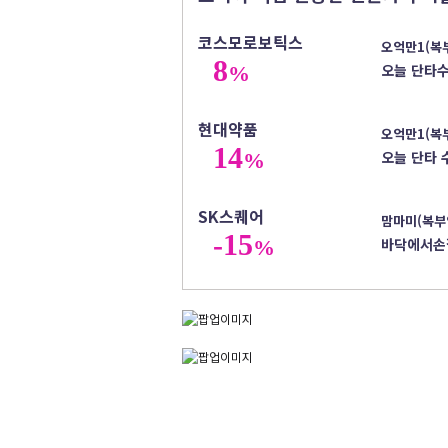
코스모로보틱스
오억만1(복
8
오늘 단타
%
현대약품
오억만1(복
14
오늘 단타 
%
SK스퀘어
맘마미(복부
-15
바닥에서손
%