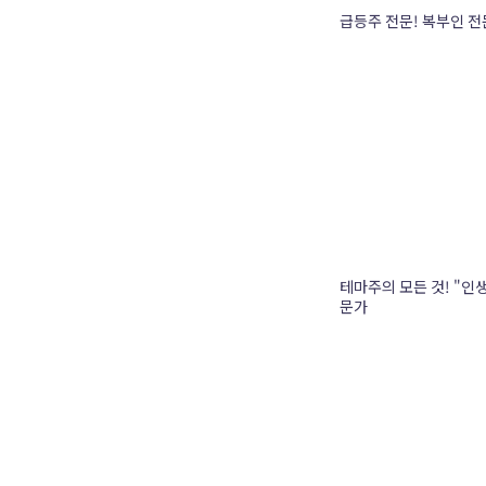
급등주 전문! 복부인 
테마주의 모든 것! "인생
문가