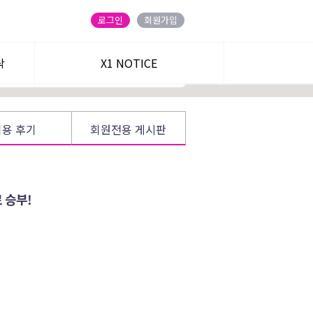
ENT] 2+1개월 :
140
→
99만원 + 무료 30일
로그인
회원가입
탁
정회원 가입하기
X1 NOTICE
트
이용 후기
회원전용 게시판
 승부!
주식온 앱
블로그
카카오 친구
유튜브