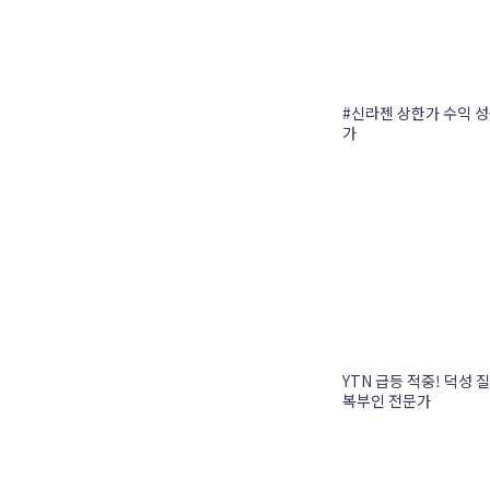
#신라젠 상한가 수익 성공
가
YTN 급등 적중! 덕성 질
복부인 전문가