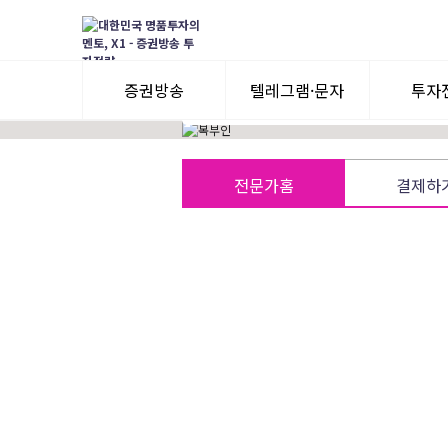
2002년~W, E, T, P, B사 전문가 활동
★12년 연속 BEST 전문가
신규회원 지속매수(질러,직장인)종목 우선
증권방송
텔레그램·문자
투자
3일 무료체험
텔레그램 체험
모멘
전문가홈
결제하
수익률뽐내기
3일 무료체험
이용후기
이용후기