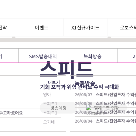
시황 분석을 통한 주도 섹터 공략
[공개방송 EV
리스크 관리 최우선 운영
전업투자 전문 방송
전략
이벤트
X1신규가이드
로보스
텀이슈
공지사항
WHY? X1
로보퀀
기
SMS발송내역
녹화방송
스피드
신규가입혜택
멘토찾기
녹화방송
더보기
기회 포착과 위험 관리로 수익 극대화
영아
26/08/07
스피드/전업투자 수익
26/08/06
스피드/전업투자 수익
스피드1
방송예정
텔레그램 입장
26/08/05
스피드/전업투자 수익
좌 수고하셨어요
스피드1
26/08/04
스피드/전업투자 수익
오가네