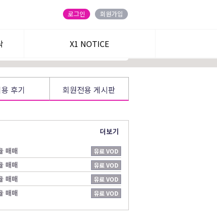
ENT] 60일+30일 :
210
→
99만원
로그인
회원가입
탁
정회원 가입하기
X1 NOTICE
트
이용 후기
회원전용 게시판
더보기
율 매매
유료 VOD
주식온 앱
블로그
율 매매
유료 VOD
율 매매
유료 VOD
카카오 친구
유튜브
율 매매
유료 VOD