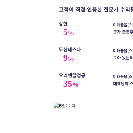
고객이 직접 인증한 전문가 수익
삼현
미래꿈을(스
5
종가 급등
%
두산테스나
미래꿈을(스
9
모아 놨는데
%
오리엔탈정공
미래꿈을(스
35
대표님이 스
%