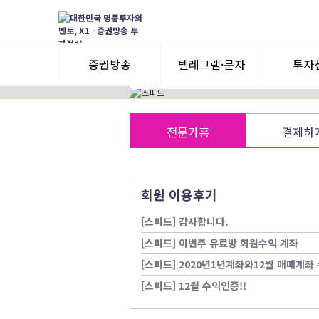
前) SBS Biz <고수외전> 출연
前) X사 라이브방송 전문가
주식 투자경력 20년
증권방송
텔레그램·문자
투자
3일 무료체험
텔레그램 체험
모멘
전문가홈
결제하
수익률뽐내기
3일 무료체험
이용후기
이용후기
회원 이용후기
[스피드] 감사합니다.
[스피드] 이번주 유료방 회원수익 계좌
[스피드] 2020년1년계좌와12월 매매계
[스피드] 12월 수익인증!!