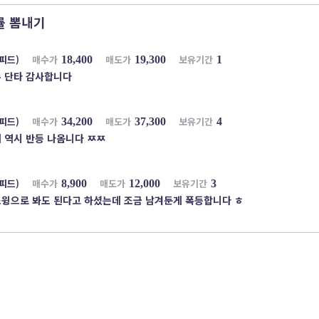
률 뽐내기
피드)
매수가
매도가
보유기간
18,400
19,300
1
주 단타 감사합니다
피드)
매수가
매도가
보유기간
34,200
37,300
4
 역시 반등 나옴니다 ㅉㅉ
피드)
매수가
매도가
보유기간
8,900
12,000
3
윙으로 봐도 된다고 하셨는데 조금 남겨둔게 폭등합니다 ㅎ