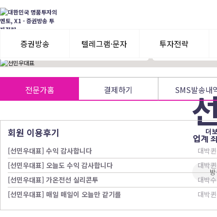
前) E사 투자자문 수석전문가
거래량 많고 수급이
前) S사 투자운용 대표 파트너
조정과 눌림목을 이
前) I사 자산운용 총괄본부장
시장상황에 따른 전
주식투자 경력 20년
저평가주, 바닥주 
증권방송
텔레그램·문자
투자전략
3일 무료체험
텔레그램 체험
모멘텀이슈
전문가홈
결제하기
SMS발송내
수익률뽐내기
3일 무료체험
이용후기
이용후기
회원 이용후기
더
업계 
[선민우대표] 수익 감사합니다
대박퀸
[선민우대표] 오늘도 수익 감사합니다
대박퀸
방
[선민우대표] 가온전선 실리콘투
대박수
[선민우대표] 매일 매일이 오늘만 같기를
대박퀸