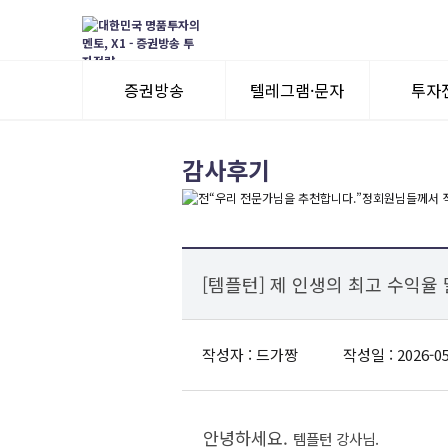
증권방송
텔레그램·문자
투자
3일 무료체험
텔레그램 체험
모멘
감사후기
수익률뽐내기
3일 무료체험
이용후기
이용후기
[템플턴] 제 인생의 최고 수익율
작성자 : 드가짱
작성일 : 2026-05
안녕하세요.
템플턴 강사님.