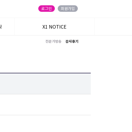
로그인
회원가입
탁
X1 NOTICE
전문가방송
감사후기
트
주식온 앱
블로그
카카오 친구
유튜브