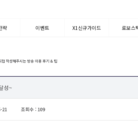
전략
이벤트
X1신규가이드
로보스
텀이슈
공지사항
WHY? X1
로보퀀
신규가입혜택
멘토찾기
 달성~
-21
조회수 : 109