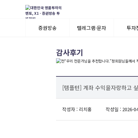
증권방송
텔레그램·문자
투자
3일 무료체험
텔레그램 체험
모멘
감사후기
수익률뽐내기
3일 무료체험
이용후기
이용후기
[템플턴] 계좌 수익을자랑하고 
작성자 : 리치홍
작성일 : 2026-04