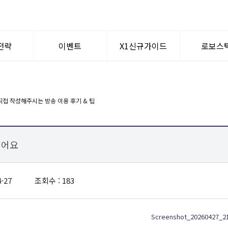
전략
이벤트
X1신규가이드
로보스
텀이슈
공지사항
WHY? X1
로보퀀
신규가입혜택
멘토찾기
싶어요
-27
조회수 : 183
Screenshot_20260427_2