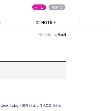
로그인
회원가입
탁
X1 NOTICE
전문가방송
감사후기
트
주식온 앱
블로그
카카오 친구
유튜브
12509_S#.jpg / 크기 531K / 다운로드 75520