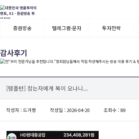
증권방송
텔레그램·문자
투자전략
3일 무료체험
텔레그램 체험
모멘텀이슈
감사후기
수익률뽐내기
3일 무료체험
이용후기
이용후기
[템플턴] 참는자에게 복이 오나니...
작성자 : 드가짱
작성일 : 2026-04-20
조회수 : 89