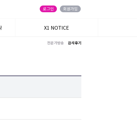
로그인
회원가입
탁
X1 NOTICE
전문가방송
감사후기
트
주식온 앱
블로그
카카오 친구
유튜브