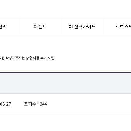
전략
이벤트
X1신규가이드
로보스
텀이슈
공지사항
WHY? X1
로보퀀
신규가입혜택
멘토찾기
08-27
조회수 : 344