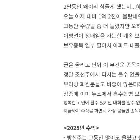
2달동안 왜이리 힘들게 했는지..
오늘 어제 대비 1억 2천이 올랐네
그동안 수량을 좀 더 늘렸지만 오
이평선이 정배열을 가는한 계속 보
보유종목 일부 팔아서 아파트 대출
글을 올리고 난뒤 이 무건운 종목
정말 조선주에서 다시는 올수 없을
우리방 회원분들도 비중이 많은터라
장중에 이미 뉴스에서 흡수합병 보
행복한 고민이 될수 있지만 대화를 할수 
지금까지 주식을 하면서 가장 공들인 종목
<2025년 수익>
- 방산주는 그동안 많이도 올랐고 