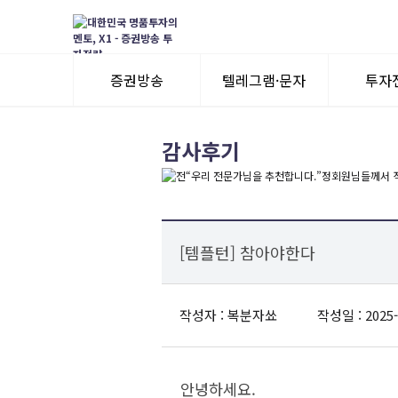
증권방송
텔레그램·문자
투자
3일 무료체험
텔레그램 체험
모멘
감사후기
수익률뽐내기
3일 무료체험
이용후기
이용후기
[템플턴] 참아야한다
작성자 : 복분자쑈
작성일 : 2025-
안녕하세요.