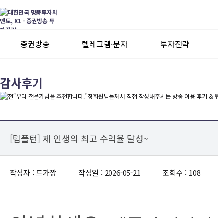
증권방송
텔레그램·문자
투자전략
3일 무료체험
텔레그램 체험
모멘텀이슈
감사후기
수익률뽐내기
3일 무료체험
이용후기
이용후기
[템플턴] 제 인생의 최고 수익율 달성~
작성자 : 드가짱
작성일 : 2026-05-21
조회수 : 108