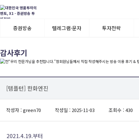
증권방송
텔레그램·문자
투자전략
3일 무료체험
텔레그램 체험
모멘텀이슈
감사후기
수익률뽐내기
3일 무료체험
이용후기
이용후기
[템플턴] 한화엔진
작성자 : green70
작성일 : 2025-11-03
조회수 : 430
2021.4.19.부터