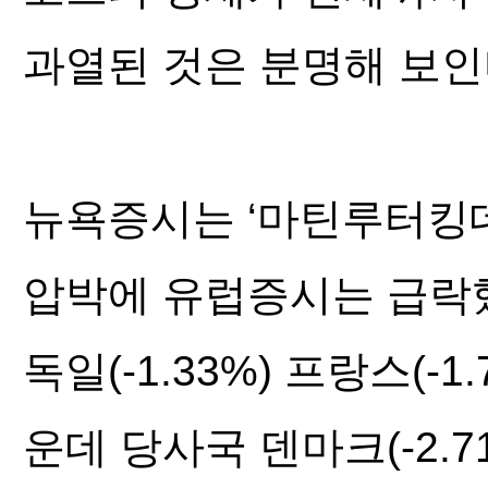
과열된 것은 분명해 보인
뉴욕증시는 ‘마틴루터킹데
압박에 유럽증시는 급락
독일(-1.33%) 프랑스(-
운데 당사국 덴마크(-2.7