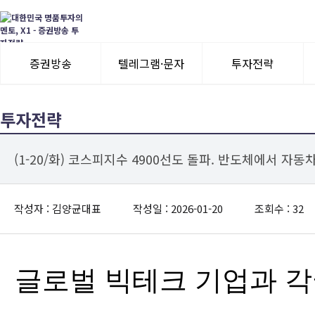
증권방송
텔레그램·문자
투자전략
3일 무료체험
텔레그램 체험
모멘텀이슈
투자전략
수익률뽐내기
3일 무료체험
(1-20/화) 코스피지수 4900선도 돌파. 반도체에서 자
이용후기
이용후기
작성자 : 김양균대표
작성일 : 2026-01-20
조회수 : 32
글로벌 빅테크 기업과 