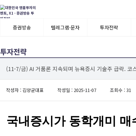
증권방송
텔레그램·문자
투자전략
3일 무료체험
텔레그램 체험
모멘텀이슈
투자전략
수익률뽐내기
3일 무료체험
(11-7/금) AI 거품론 지속되며 뉴욕증시 기술주 급락. 
이용후기
이용후기
작성자 : 김양균대표
작성일 : 2025-11-07
조회수 : 31
국내증시가 동학개미 매